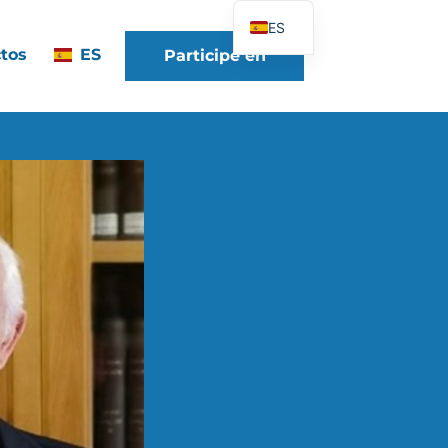
ES
tos
ES
Participe en
FR
EN
DE
IT
PT
PL
UK