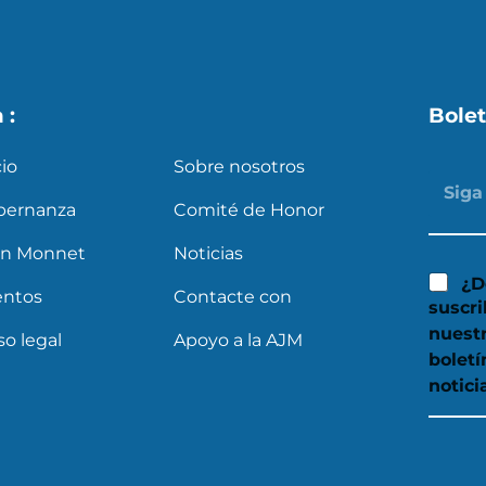
a :
Bolet
cio
Sobre nosotros
bernanza
Comité de Honor
an Monnet
Noticias
¿D
entos
Contacte con
suscri
nuest
so legal
Apoyo a la AJM
boletí
notici