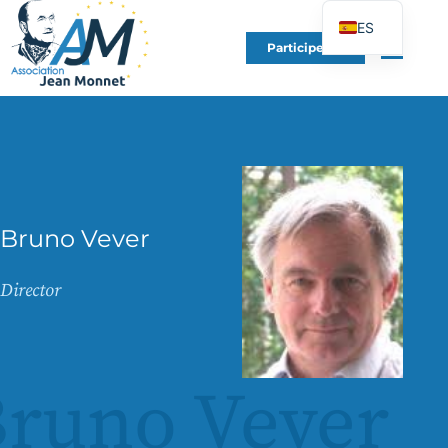
ES
Participe en
FR
EN
DE
IT
PT
PL
Bruno Vever
UK
Director
runo Vever