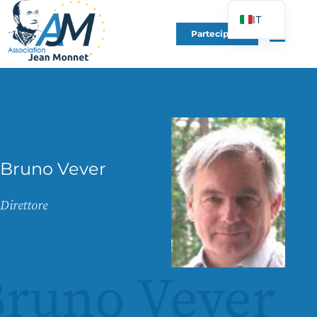
IT
Partecipare
FR
EN
DE
ES
PT
PL
Bruno Vever
UK
Direttore
runo Vever