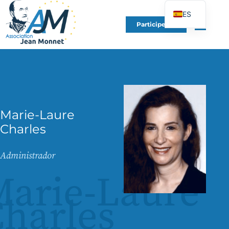
ES
Participe en
FR
EN
DE
IT
PT
Marie-Laure
PL
Charles
UK
Administrador
arie-Laure
harles