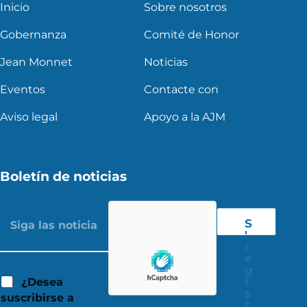
Inicio
Sobre nosotros
Gobernanza
Comité de Honor
Jean Monnet
Noticias
Eventos
Contacte con
Aviso legal
Apoyo a la AJM
Boletín de noticias
S
'
r
e
g
i
¿Desea
s
suscribirse a
t