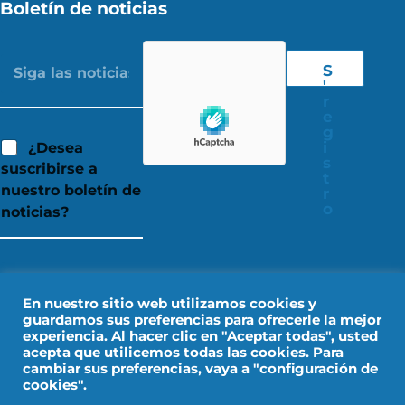
Boletín de noticias
S
'
r
e
g
i
¿Desea
s
suscribirse a
t
nuestro boletín de
r
o
noticias?
En nuestro sitio web utilizamos cookies y
guardamos sus preferencias para ofrecerle la mejor
experiencia. Al hacer clic en "Aceptar todas", usted
acepta que utilicemos todas las cookies. Para
cambiar sus preferencias, vaya a "configuración de
cookies".
Aviso legal