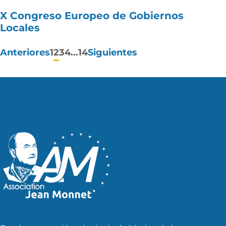
X Congreso Europeo de Gobiernos
Locales
Paginación
Anteriores
1
2
3
4
...
14
Siguientes
de
entradas