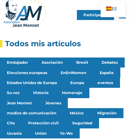
ES
Participe en
FR
EN
DE
Todos mis artículos
IT
PT
Embajador
Asociación
Brexit
Debates
PL
Elecciones europeas
EnEnWomen
España
UK
Estados Unidos de Europa
Europa
eventos
Su voz
Historia
Homenaje
Jean Monnet
Jóvenes
medios de comunicación
México
Migración
Cita
Protección civil
Seguridad
Ucrania
Unión
Yo-Wo