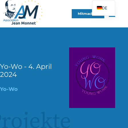
DE
Mitmachen
FR
EN
ES
IT
PT
PL
Yo-Wo - 4. April
2024
UK
Yo-Wo
rojekte