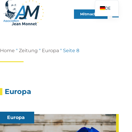
DE
Mitmachen
FR
EN
ES
IT
Home
"
Zeitung
"
Europa
"
Seite 8
PT
PL
UK
Europa
Europa