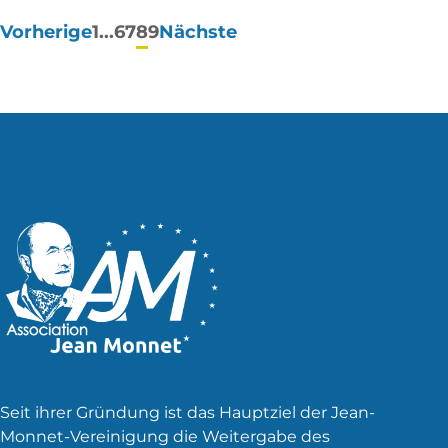
Paginierung
Vorherige
1
...
6
7
8
9
Nächste
der
Beiträge
Seit ihrer Gründung ist das Hauptziel der Jean-
Monnet-Vereinigung die Weitergabe des