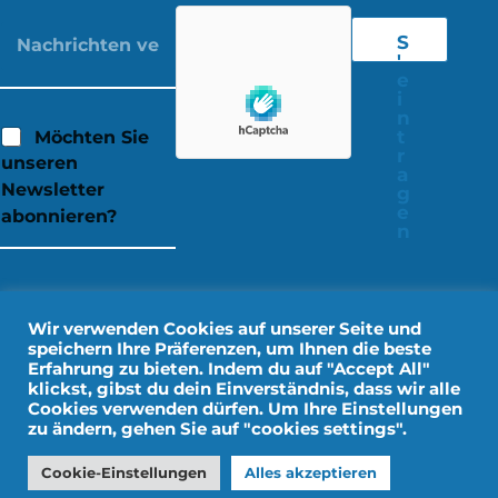
S
'
e
i
n
t
Möchten Sie
r
unseren
a
Newsletter
g
e
abonnieren?
n
Wir verwenden Cookies auf unserer Seite und
speichern Ihre Präferenzen, um Ihnen die beste
Erfahrung zu bieten. Indem du auf "Accept All"
klickst, gibst du dein Einverständnis, dass wir alle
Cookies verwenden dürfen. Um Ihre Einstellungen
zu ändern, gehen Sie auf "cookies settings".
Rechtliche Hinweise
Persönliche Daten
Cookie-Einstellungen
Alles akzeptieren
Gestaltung durch IMPALA