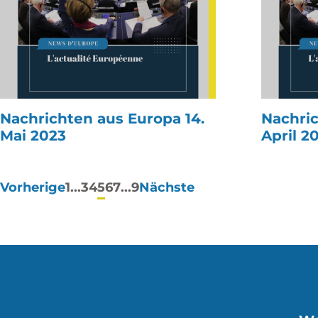
Nachrichten aus Europa 14.
Nachric
Mai 2023
April 2
Paginierung
Vorherige
1
...
3
4
5
6
7
...
9
Nächste
der
Beiträge