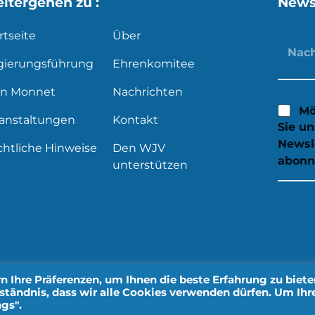
itergehen zu :
News
rtseite
Über
gierungsführung
Ehrenkomitee
an Monnet
Nachrichten
Mö
ranstaltungen
Kontakt
Sie u
Newsl
htliche Hinweise
Den WJV
abonn
unterstützen
 Ihre Präferenzen, um Ihnen die beste Erfahrung zu biete
rständnis, dass wir alle Cookies verwenden dürfen. Um Ihr
ersönliche Daten
Gestaltung durch IMPALA
gs".