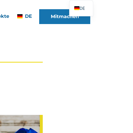
DE
ekte
DE
Mitmachen
FR
EN
ES
IT
PT
PL
UK