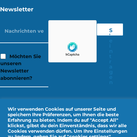
Newsletter
S
'
e
i
n
t
Möchten Sie
r
unseren
a
Newsletter
g
e
abonnieren?
n
Wir verwenden Cookies auf unserer Seite und
speichern Ihre Präferenzen, um Ihnen die beste
Erfahrung zu bieten. Indem du auf "Accept All"
klickst, gibst du dein Einverständnis, dass wir alle
Cookies verwenden dürfen. Um Ihre Einstellungen
zu ändern, gehen Sie auf "cookies settings".