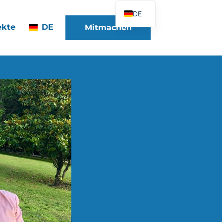
DE
ekte
DE
Mitmachen
FR
EN
ES
IT
PT
PL
UK