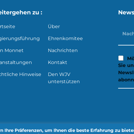
itergehen zu :
News
rtseite
Über
gierungsführung
Ehrenkomitee
an Monnet
Nachrichten
Mö
ranstaltungen
Kontakt
Sie u
Newsl
htliche Hinweise
Den WJV
abonn
unterstützen
 Ihre Präferenzen, um Ihnen die beste Erfahrung zu biete