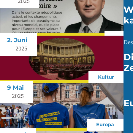
2025
W
k
2. Juni
Des
2025
D
Z
Kultur
9 Mai
2025
E
Europa