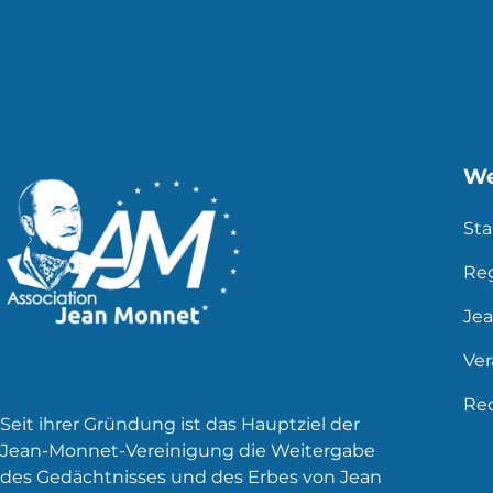
der
Beiträge
We
Sta
Re
Je
Ve
Rec
Seit ihrer Gründung ist das Hauptziel der
Jean-Monnet-Vereinigung die Weitergabe
des Gedächtnisses und des Erbes von Jean