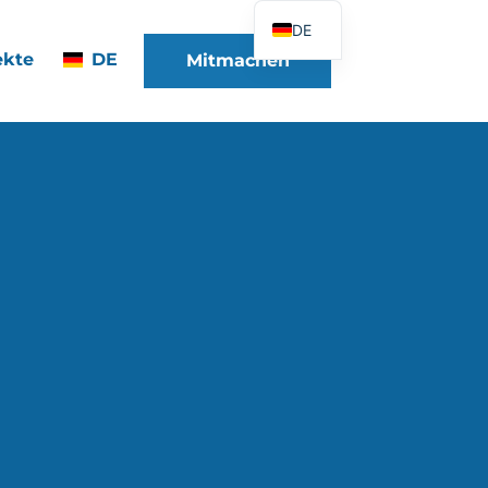
DE
ekte
DE
Mitmachen
FR
EN
ES
IT
PT
PL
UK