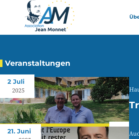
Übe
Veranstaltungen
2 Juli
Hau
2025
T
21. Juni
Aud