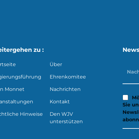
itergehen zu :
News
rtseite
Über
gierungsführung
Ehrenkomitee
an Monnet
Nachrichten
Mö
ranstaltungen
Kontakt
Sie u
Newsl
htliche Hinweise
Den WJV
abonn
unterstützen