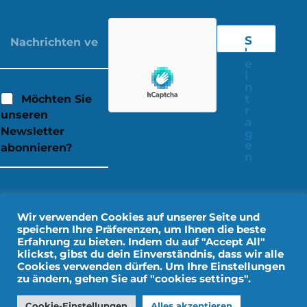
S
'
e
i
n
t
Möchten Sie
r
unseren
a
Newsletter
g
e
abonnieren?
n
Wir verwenden Cookies auf unserer Seite und
speichern Ihre Präferenzen, um Ihnen die beste
Erfahrung zu bieten. Indem du auf "Accept All"
klickst, gibst du dein Einverständnis, dass wir alle
Cookies verwenden dürfen. Um Ihre Einstellungen
zu ändern, gehen Sie auf "cookies settings".
Rechtliche Hinweise
Persönliche Daten
Cookie-Einstellungen
Alles akzeptieren