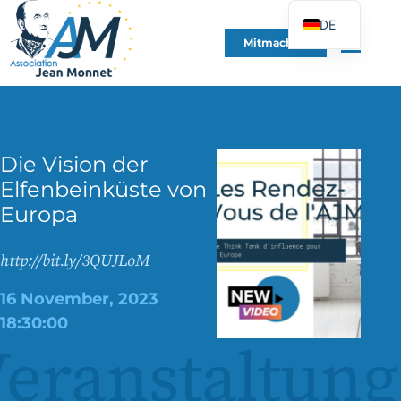
DE
Mitmachen
FR
EN
ES
IT
Die Vision der
PT
Elfenbeinküste von
PL
Europa
UK
http://bit.ly/3QUJLoM
16 November, 2023
18:30:00
eranstaltung