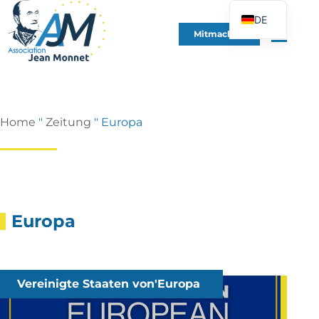
DE
Mitmachen
FR
EN
ES
IT
Home
"
Zeitung
"
Europa
PT
PL
UK
Europa
Vereinigte Staaten von'Europa