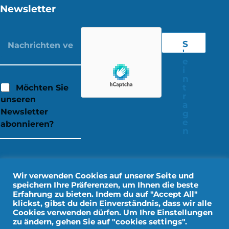
Newsletter
S
'
e
i
n
t
Möchten Sie
r
unseren
a
Newsletter
g
e
abonnieren?
n
Wir verwenden Cookies auf unserer Seite und
speichern Ihre Präferenzen, um Ihnen die beste
Erfahrung zu bieten. Indem du auf "Accept All"
klickst, gibst du dein Einverständnis, dass wir alle
Cookies verwenden dürfen. Um Ihre Einstellungen
zu ändern, gehen Sie auf "cookies settings".
Rechtliche Hinweise