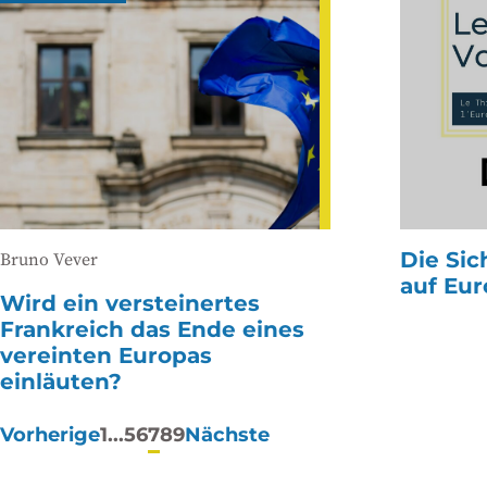
Die Sic
Bruno Vever
auf Eu
Wird ein versteinertes
Frankreich das Ende eines
vereinten Europas
einläuten?
Paginierung
Vorherige
1
...
5
6
7
8
9
Nächste
der