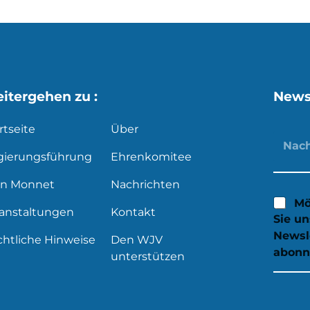
itergehen zu :
News
rtseite
Über
gierungsführung
Ehrenkomitee
an Monnet
Nachrichten
Mö
ranstaltungen
Kontakt
Sie u
Newsl
htliche Hinweise
Den WJV
abonn
unterstützen