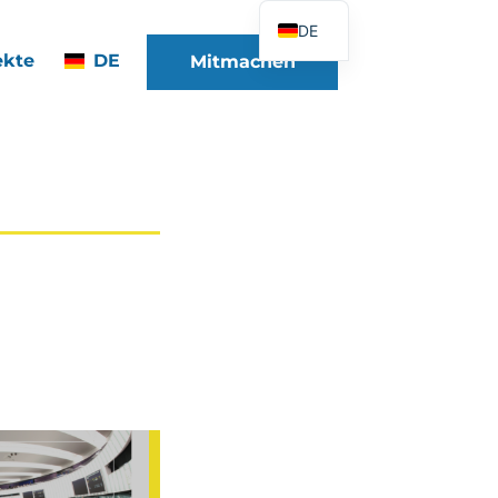
DE
ekte
DE
Mitmachen
FR
EN
ES
IT
PT
PL
UK