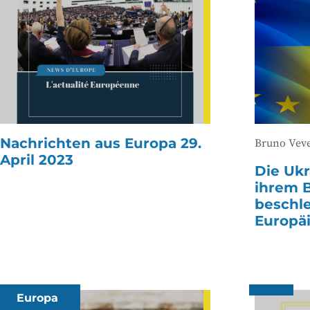
Nachrichten aus Europa 29.
Bruno Vev
April 2023
Die Ukr
ihrem B
beschle
Europä
Europa