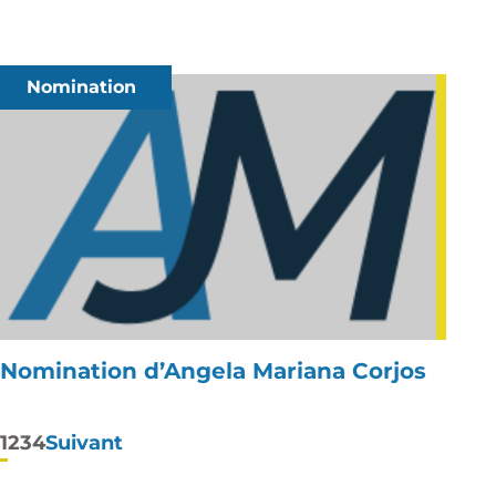
Nomination
Nomination d’Angela Mariana Corjos
Pagination
1
2
3
4
Suivant
des