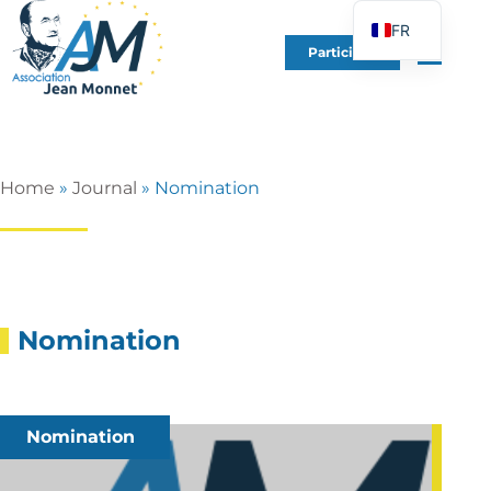
FR
Participer
EN
DE
ES
IT
Home
»
Journal
»
Nomination
PT
PL
UK
Nomination
Nomination