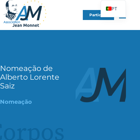
PT
Participe
FR
EN
DE
ES
IT
Nomeação de
PL
Alberto Lorente
UK
Saiz
Nomeação
Corpos