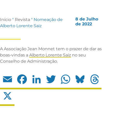
8 de Julho
Início
"
Revista
"
Nomeação de
de 2022
Alberto Lorente Saiz
A Associação Jean Monnet tem o prazer de dar as
boas-vindas a
A
lberto Lorente Saiz
no seu
Conselho de Administração.
Email
Facebook
LinkedIn
Twitter
WhatsApp
Bluesky
Threads
X