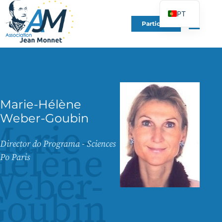
PT
Participe
FR
EN
DE
ES
IT
Marie-Hélène
PL
Weber-Goubin
arie-
UK
Director do Programa - Sciences
Hélène
Po Paris
Weber-
Goubin