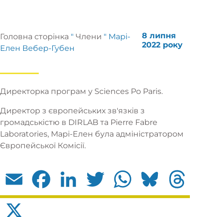
8 липня
Головна сторінка
"
Члени
"
Марі-
2022 року
Елен Вебер-Губен
Директорка програм у Sciences Po Paris.
Директор з європейських зв'язків з
громадськістю в DIRLAB та Pierre Fabre
Laboratories, Марі-Елен була адміністратором
Європейської Комісії.
Email
Facebook
LinkedIn
Twitter
WhatsApp
Bluesky
Threads
X