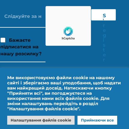
S
'
r
e
g
i
Бажаєте
s
підписатися на
t
нашу розсилку?
e
r
Ми використовуємо файли cookie на нашому
сайті і зберігаємо ваші уподобання, щоб надати
вам найкращий досвід. Натискаючи кнопку
"Прийняти всі", ви погоджуєтеся на
використання нами всіх файлів cookie. Для
зміни налаштувань перейдіть в розділ
"Налаштування файлів cookie".
Юридичне повідомлення
Персональні дані
Налаштування файлів cookie
Приймаючи все
Дизайн від IMPALA