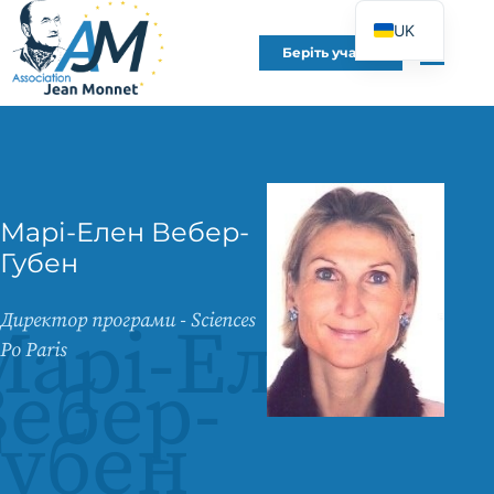
UK
Беріть участь
FR
EN
DE
ES
IT
Марі-Елен Вебер-
PT
Губен
PL
Директор програми - Sciences
Марі-Елен
Po Paris
ебер-
Губен