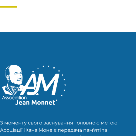
З моменту свого заснування головною метою
Асоціації Жана Моне є передача пам'яті та