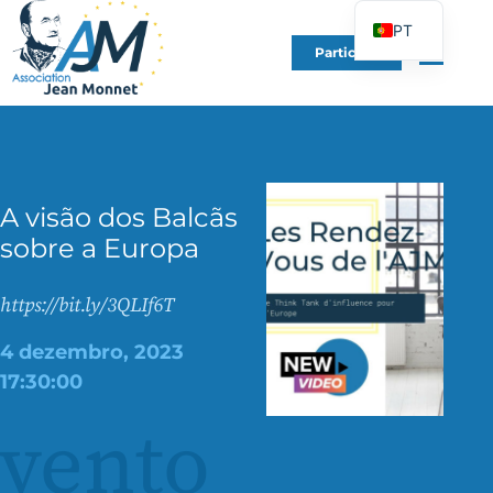
PT
Participe
FR
EN
DE
ES
A visão dos Balcãs
IT
sobre a Europa
PL
UK
https://bit.ly/3QLIf6T
4 dezembro, 2023
17:30:00
vento