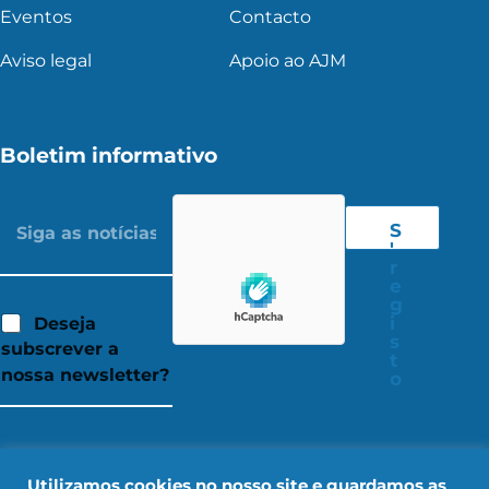
Eventos
Contacto
Aviso legal
Apoio ao AJM
Boletim informativo
S
'
r
e
g
i
Deseja
s
subscrever a
t
nossa newsletter?
o
Utilizamos cookies no nosso site e guardamos as