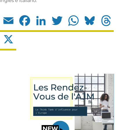
inglês e italiano.
Email
Facebook
LinkedIn
Twitter
WhatsApp
Bluesky
Threads
X