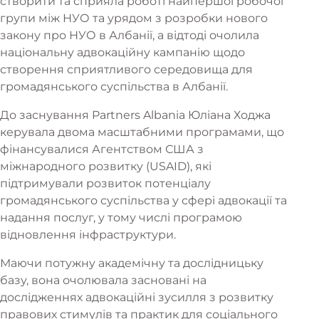
створити та сприяла роботі найпершої робочої
групи між НУО та урядом з розробки нового
закону про НУО в Албанії, а відтоді очолила
національну адвокаційну кампанію щодо
створення сприятливого середовища для
громадянського суспільства в Албанії.
До заснування Partners Albania Юліана Ходжа
керувала двома масштабними програмами, що
фінансувалися Агентством США з
міжнародного розвитку (USAID), які
підтримували розвиток потенціалу
громадянського суспільства у сфері адвокації та
надання послуг, у тому числі програмою
відновлення інфраструктури.
Маючи потужну академічну та дослідницьку
базу, вона очолювала засновані на
дослідженнях адвокаційні зусилля з розвитку
правових стимулів та практик для соціального