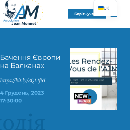
UK
Беріть участь
FR
EN
DE
ES
Бачення Європи
IT
на Балканах
PT
PL
https://bit.ly/3QLIf6T
4 Грудень, 2023
17:30:00
одія