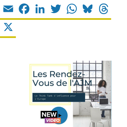
Email
Facebook
LinkedIn
Twitter
WhatsApp
Bluesky
Threads
X