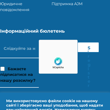
Юридичне
Підтримка AJM
повідомлення
Інформаційний бюлетень
S
'
r
e
g
i
Бажаєте
s
підписатися на
t
нашу розсилку?
e
r
Ми використовуємо файли cookie на нашому
сайті і зберігаємо ваші уподобання, щоб надати
вам найкращий досвід. Натискаючи кнопку