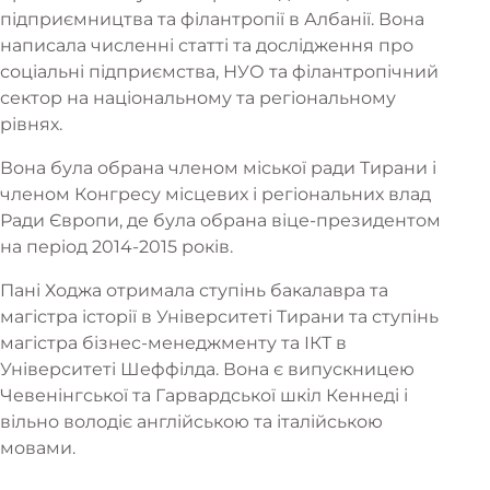
підприємництва та філантропії в Албанії. Вона
написала численні статті та дослідження про
соціальні підприємства, НУО та філантропічний
сектор на національному та регіональному
рівнях.
Вона була обрана членом міської ради Тирани і
членом Конгресу місцевих і регіональних влад
Ради Європи, де була обрана віце-президентом
на період 2014-2015 років.
Пані Ходжа отримала ступінь бакалавра та
магістра історії в Університеті Тирани та ступінь
магістра бізнес-менеджменту та ІКТ в
Університеті Шеффілда. Вона є випускницею
Чевенінгської та Гарвардської шкіл Кеннеді і
вільно володіє англійською та італійською
мовами.