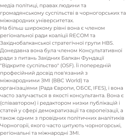
медіа політиці, правах людини та
громадянському суспільстві в чорногорських та
міжнародних університетах.
На більш широкому рівні вона є членом
регіональної ради коаліції RECOM та
Західнобалканської стратегічної групи HBS.
Донедавна вона була членом Консультативної
ради з питань Західних Балкан Фундації
"Відкрите суспільство" (OSF). Її попередній
професійний досвід пов'язаний з
міжнародними ЗМІ (BBC World) та
організаціями (Рада Європи, ОБСЄ, IFES), і вона
часто залучається в якості консультанта. Вона є
(співавтором) і редактором низки публікацій і
статей у сфері демократизації та європеїзації, а
також одним з провідних політичних аналітиків
Чорногорії, якого часто цитують чорногорські,
регіональні та міжнародні ЗМІ.