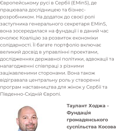
Європейському русі в Сербії (EMinS), де
працювала дослідницею та бізнес-
розробником. На додаток до своєї ролі
заступника генерального секретаря EMinS,
вона зосередилася на фундації і в даний час
очолює Коаліцію за розвиток економіки
солідарності. Її багате портфоліо включає
великий досвід в управлінні проектами,
дослідженнях державної політики, адвокації та
налагодженні співпраці з різними
зацікавленими сторонами. Вона також
відігравала центральну роль у створенні
програм наставництва для жінок у Сербії та
Південно-Східній Європі.
Таулант Ходжа -
Фундація
громадянського
суспільства Косова