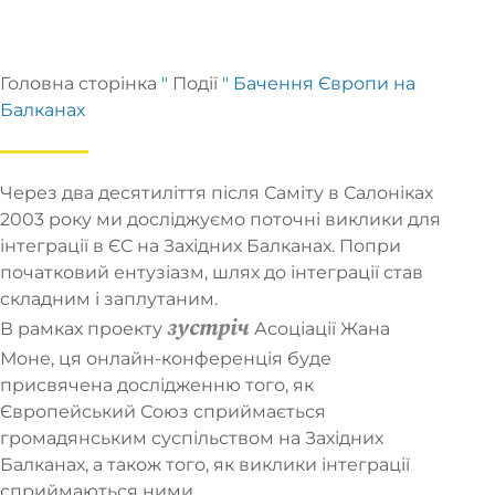
Головна сторінка
"
Події
"
Бачення Європи на
Балканах
Через два десятиліття після Саміту в Салоніках
2003 року ми досліджуємо поточні виклики для
інтеграції в ЄС на Західних Балканах. Попри
початковий ентузіазм, шлях до інтеграції став
складним і заплутаним.
зустріч
В рамках проекту
Асоціації Жана
Моне, ця онлайн-конференція буде
присвячена дослідженню того, як
Європейський Союз сприймається
громадянським суспільством на Західних
Балканах, а також того, як виклики інтеграції
сприймаються ними.