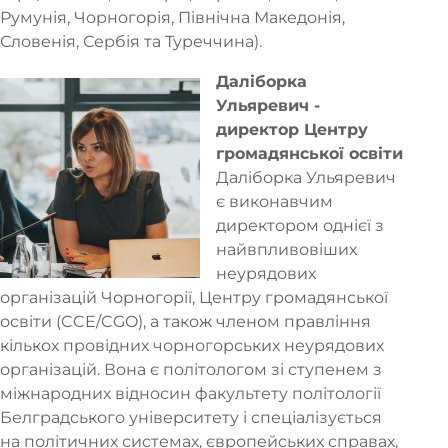
Румунія, Чорногорія, Північна Македонія,
Словенія, Сербія та Туреччина).
Даліборка
Ульяревич -
директор Центру
громадянської освіти
Даліборка Ульяревич
є виконавчим
директором однієї з
найвпливовіших
неурядових
організацій Чорногорії, Центру громадянської
освіти (CCE/CGO), а також членом правління
кількох провідних чорногорських неурядових
організацій. Вона є політологом зі ступенем з
міжнародних відносин факультету політології
Белградського університету і спеціалізується
на політичних системах, європейських справах,