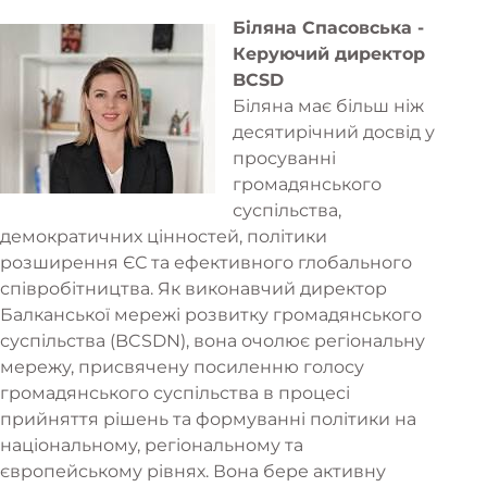
Біляна Спасовська -
Керуючий директор
BCSD
Біляна має більш ніж
десятирічний досвід у
просуванні
громадянського
суспільства,
демократичних цінностей, політики
розширення ЄС та ефективного глобального
співробітництва. Як виконавчий директор
Балканської мережі розвитку громадянського
суспільства (BCSDN), вона очолює регіональну
мережу, присвячену посиленню голосу
громадянського суспільства в процесі
прийняття рішень та формуванні політики на
національному, регіональному та
європейському рівнях. Вона бере активну