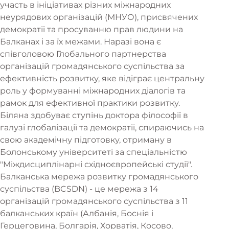
участь в ініціативах різних міжнародних
неурядових організацій (МНУО), присвячених
демократії та просуванню прав людини на
Балканах і за їх межами. Наразі вона є
співголовою Глобального партнерства
організацій громадянського суспільства за
ефективність розвитку, яке відіграє центральну
роль у формуванні міжнародних діалогів та
рамок для ефективної практики розвитку.
Біляна здобуває ступінь доктора філософії в
галузі глобалізації та демократії, спираючись на
свою академічну підготовку, отриману в
Болонському університеті за спеціальністю
"Міждисциплінарні східноєвропейські студії".
Балканська мережа розвитку громадянського
суспільства (BCSDN) - це мережа з 14
організацій громадянського суспільства з 11
балканських країн (Албанія, Боснія і
Герцеговина, Болгарія, Хорватія, Косово,