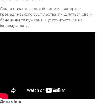
Слово надається досвідченим експертам
громадянського суспільства, які діляться своїм
баченням та думками, що ґрунтуються на
їхньому досвіді.
Динаміки: