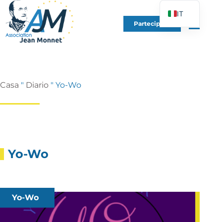
IT
Partecipare
FR
EN
DE
ES
Casa
"
Diario
"
Yo-Wo
PT
PL
UK
Yo-Wo
Yo-Wo