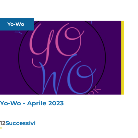
Yo-Wo
Yo-Wo - Aprile 2023
Paginazione
1
2
Successivi
degli