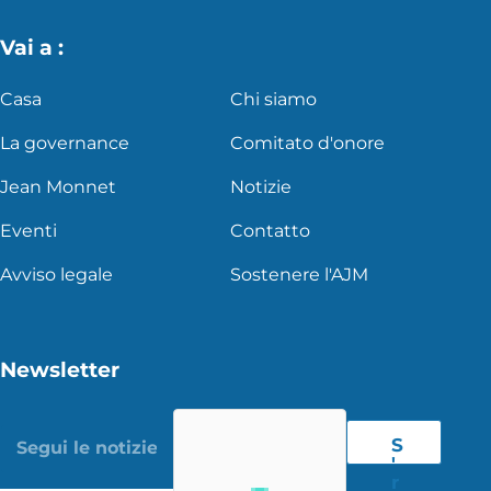
Vai a :
Casa
Chi siamo
La governance
Comitato d'onore
Jean Monnet
Notizie
Eventi
Contatto
Avviso legale
Sostenere l'AJM
Newsletter
S
'
r