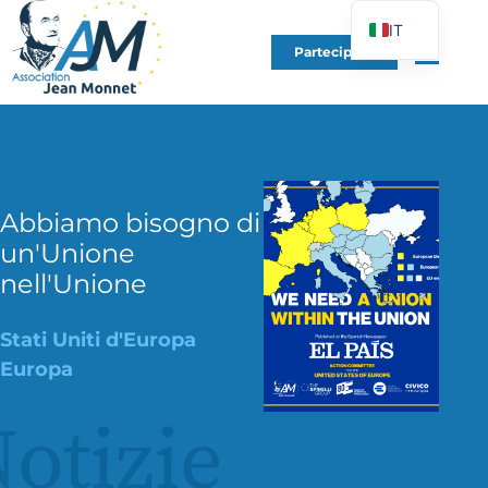
IT
Partecipare
FR
EN
DE
ES
PT
Abbiamo bisogno di
PL
un'Unione
nell'Unione
UK
Stati Uniti d'Europa
Europa
otizie