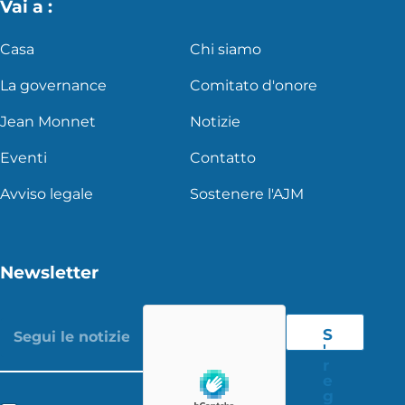
Vai a :
Casa
Chi siamo
La governance
Comitato d'onore
Jean Monnet
Notizie
Eventi
Contatto
Avviso legale
Sostenere l'AJM
Newsletter
S
'
r
e
g