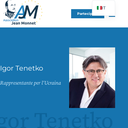
IT
Partecipare
FR
EN
DE
ES
PT
PL
Igor Tenetko
UK
Rappresentante per l'Ucraina
gor Tenetko