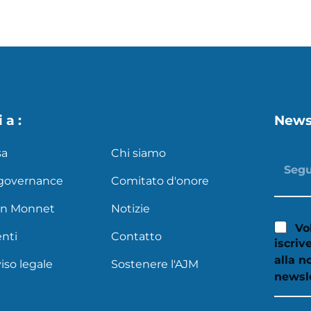
 a :
News
sa
Chi siamo
 governance
Comitato d'onore
an Monnet
Notizie
Vo
nti
Contatto
iscriv
alla n
iso legale
Sostenere l'AJM
newsl