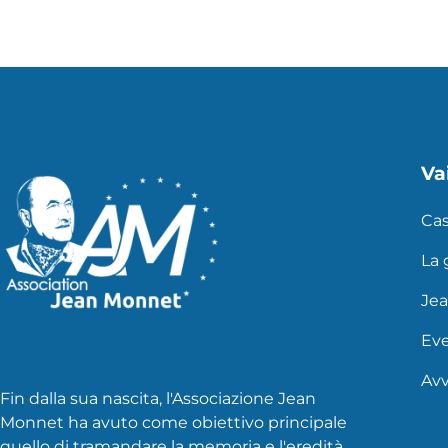
Vai
Ca
La
Je
Eve
Avv
Fin dalla sua nascita, l'Associazione Jean
Monnet ha avuto come obiettivo principale
quello di tramandare la memoria e l'eredità