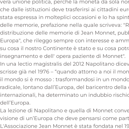
vera unione politica, perché la moneta da sola n
che dalle istituzioni deve trasferirsi ai cittadini
stata espressa in molteplici occasioni e lo ha spint
delle memorie, prefazione nella quale scriveva: "R
distribuzione delle memorie di Jean Monnet, pubblic
Europa", che rileggo sempre con interesse e amm
su cosa il nostro Continente è stato e su cosa potrà
insegnamento e dell' opera paziente di Monnet".
In una lectio magistralis del 2012 Napolitano dic
scrisse già nel 1976 – “quando attorno a noi il mo
il mondo si è mosso : trasformandosi in un mondo
radicale, lontano dall’Europa, del baricentro della
internazionali, ha determinato un indubbio rischio
dell’Europa.
La lezione di Napolitano e quella di Monnet conve
visione di un’Europa che deve pensarsi come parte
L'Associazione Jean Monnet è stata fondata nel 19