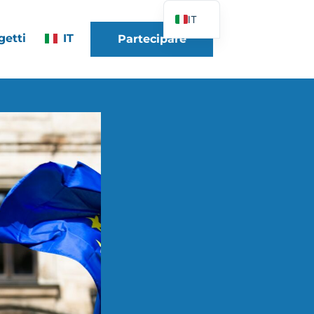
IT
getti
IT
Partecipare
FR
EN
DE
ES
PT
PL
UK