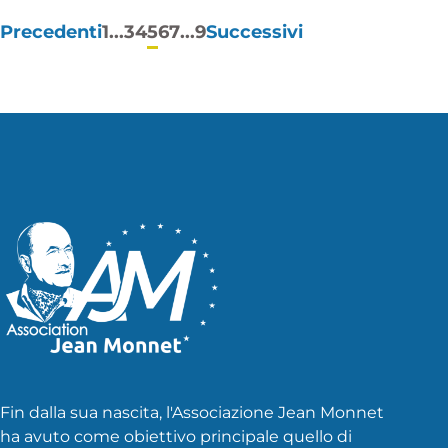
Paginazione
Precedenti
1
...
3
4
5
6
7
...
9
Successivi
degli
articoli
Fin dalla sua nascita, l'Associazione Jean Monnet
ha avuto come obiettivo principale quello di