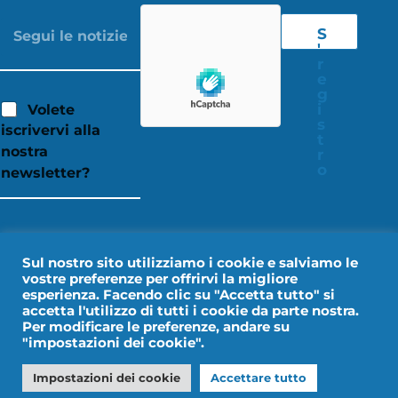
S
'
r
e
g
i
Volete
s
iscrivervi alla
t
nostra
r
o
newsletter?
Sul nostro sito utilizziamo i cookie e salviamo le
vostre preferenze per offrirvi la migliore
esperienza. Facendo clic su "Accetta tutto" si
accetta l'utilizzo di tutti i cookie da parte nostra.
Per modificare le preferenze, andare su
"impostazioni dei cookie".
Avviso legale
Dati personali
Impostazioni dei cookie
Accettare tutto
Design by IMPALA