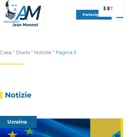
IT
Partecipare
FR
EN
DE
ES
Casa
"
Diario
"
Notizie
"
Pagina 5
PT
PL
UK
Notizie
Ucraina