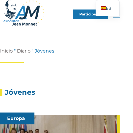
ES
Participe en
FR
EN
DE
IT
Inicio
"
Diario
"
Jóvenes
PT
PL
UK
Jóvenes
Europa