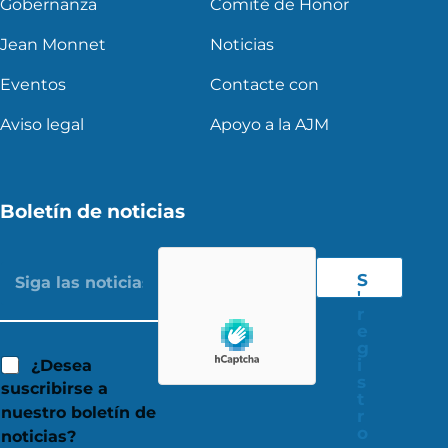
Gobernanza
Comité de Honor
Jean Monnet
Noticias
Eventos
Contacte con
Aviso legal
Apoyo a la AJM
Boletín de noticias
S
'
r
e
g
i
¿Desea
s
suscribirse a
t
nuestro boletín de
r
o
noticias?