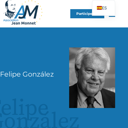
ES
Participe en
FR
EN
DE
IT
PT
PL
Felipe González
UK
elipe
onzález