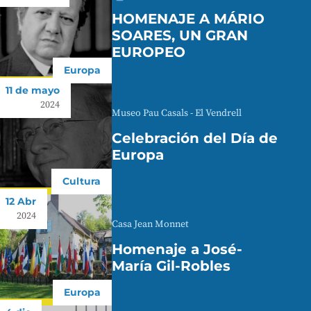
HOMENAJE A MÁRIO
SOARES, UN GRAN
EUROPEO
Europa
11 de mayo
2024
Museo Pau Casals - El Vendrell
Celebración del Día de
Europa
Cultura
12 Abr
2024
Casa Jean Monnet
Homenaje a José-
María Gil-Robles
Europa