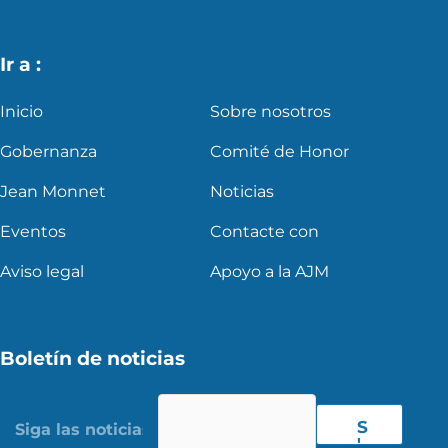
Ir a :
Inicio
Sobre nosotros
Gobernanza
Comité de Honor
Jean Monnet
Noticias
Eventos
Contacte con
Aviso legal
Apoyo a la AJM
Boletín de noticias
S
'