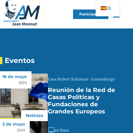
ES
Participe en
FR
EN
DE
IT
PT
Eventos
PL
16 de mayo
UK
Casa Robert Schuman - Luxemburgo
2024
Reunión de la Red de
Casas Políticas y
Fundaciones de
Grandes Europeos
Noticias
2 de mayo
en línea
2024