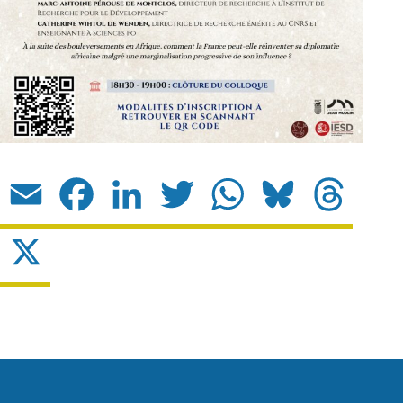
Email
Facebook
LinkedIn
Twitter
WhatsApp
Bluesky
Threads
X