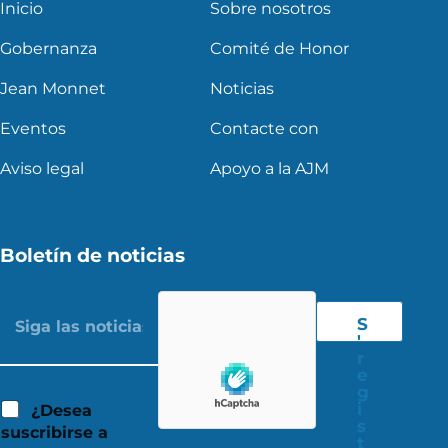
Inicio
Sobre nosotros
Gobernanza
Comité de Honor
Jean Monnet
Noticias
Eventos
Contacte con
Aviso legal
Apoyo a la AJM
Boletín de noticias
S
'
r
e
g
i
¿Desea
s
suscribirse a
t