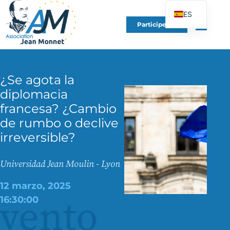
ES
Participe en
FR
EN
DE
¿Se agota la
IT
diplomacia
PT
francesa? ¿Cambio
PL
de rumbo o declive
UK
irreversible?
Universidad Jean Moulin - Lyon
12 marzo, 2025
vento
16:30:00