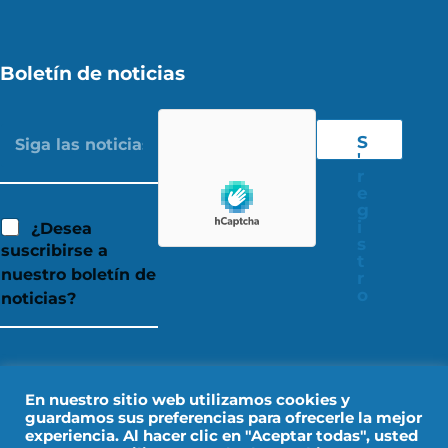
Boletín de noticias
S
'
r
e
g
i
¿Desea
s
suscribirse a
t
nuestro boletín de
r
o
noticias?
En nuestro sitio web utilizamos cookies y
guardamos sus preferencias para ofrecerle la mejor
experiencia. Al hacer clic en "Aceptar todas", usted