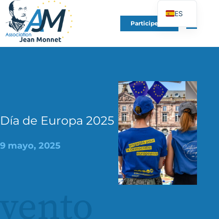
ES
Participe en
FR
EN
DE
IT
PT
PL
Día de Europa 2025
UK
9 mayo, 2025
vento