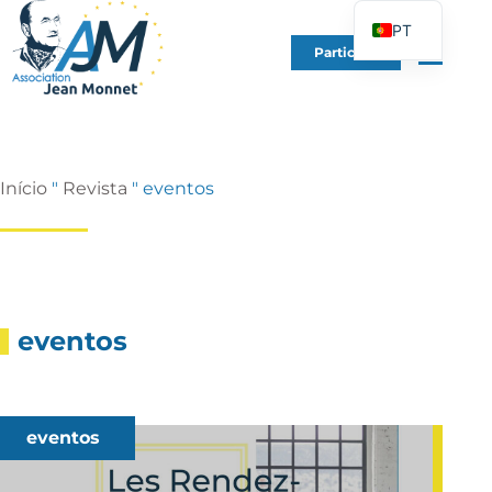
PT
Participe
FR
EN
DE
ES
Início
"
Revista
"
eventos
IT
PL
UK
eventos
eventos