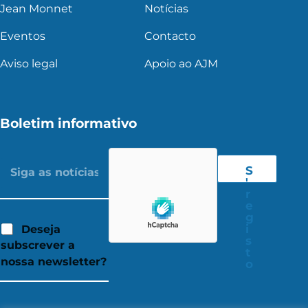
Jean Monnet
Notícias
Eventos
Contacto
Aviso legal
Apoio ao AJM
Boletim informativo
S
'
r
e
g
i
Deseja
s
subscrever a
t
nossa newsletter?
o