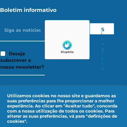
Boletim informativo
S
'
r
e
g
i
Deseja
s
subscrever a
t
nossa newsletter?
o
Utilizamos cookies no nosso site e guardamos as
suas preferências para lhe proporcionar a melhor
experiência. Ao clicar em "Aceitar tudo", concorda
com a nossa utilização de todos os cookies. Para
alterar as suas preferências, vá para "definições de
cookies".
Aviso legal