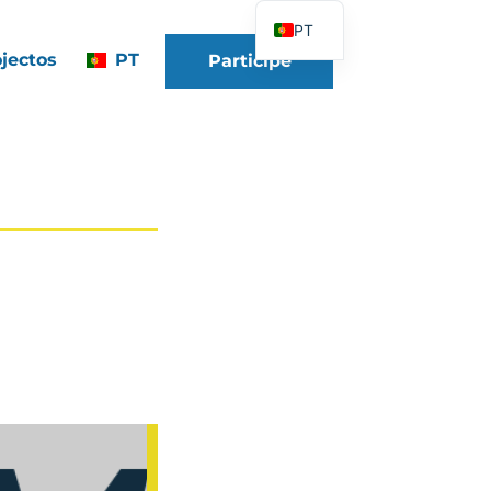
PT
jectos
PT
Participe
FR
EN
DE
ES
IT
PL
UK