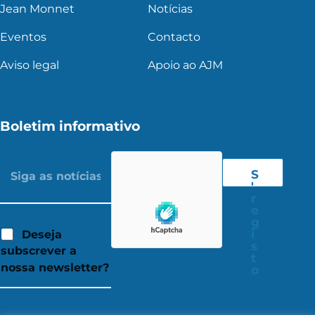
Jean Monnet
Notícias
Eventos
Contacto
Aviso legal
Apoio ao AJM
Boletim informativo
S
'
r
e
g
i
Deseja
s
subscrever a
t
nossa newsletter?
o