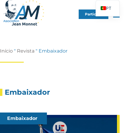
PT
Participe
FR
EN
DE
ES
Início
"
Revista
"
Embaixador
IT
PL
UK
Embaixador
Embaixador