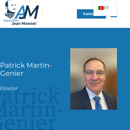
PT
Participe
FR
EN
DE
ES
IT
Patrick Martin-
PL
Genier
UK
atrick
Director
artin-
enier