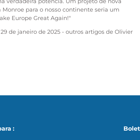
a verdadeira potência. Um projeto de nova
 Monroe para o nosso continente seria um
Make Europe Great Again!"
 29 de janeiro de 2025 -
outros artigos de Olivier
s
X
para :
Bolet