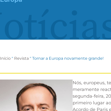
otícia
Início
"
Revista
"
Tornar a Europa novamente grande!
Nós, europeus, te
meramente reacti
segunda-feira, 2
primeiro lugar a
Acordo de Paris