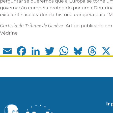
perguntar se queremos que a Europa se torne um
governação europeia protegido por uma Doutrina
excelente acelerador da história europeia para "
Cortesia do Tribune de Genève
- Artigo publicado em
Védrine
Email
Facebook
LinkedIn
Twitter
WhatsApp
Bluesky
Thread
Ir 