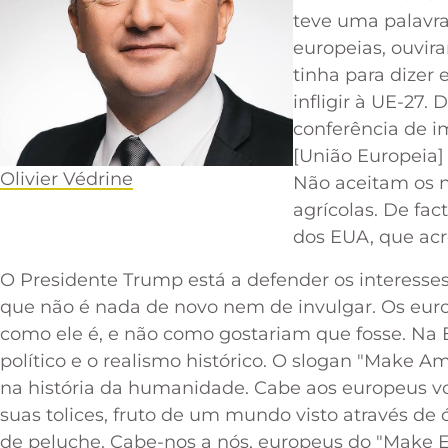
teve uma palavra
europeias, ouvi
tinha para dizer
infligir à UE-27
conferência de im
[União Europeia]
Olivier Védrine
Não aceitam os 
agrícolas. De fac
dos EUA, que acre
O Presidente Trump está a defender os interess
que não é nada de novo nem de invulgar. Os eur
como ele é, e não como gostariam que fosse. Na 
político e o realismo histórico. O slogan "Make 
na história da humanidade. Cabe aos europeus vol
suas tolices, fruto de um mundo visto através de
de peluche. Cabe-nos a nós, europeus do "Make E