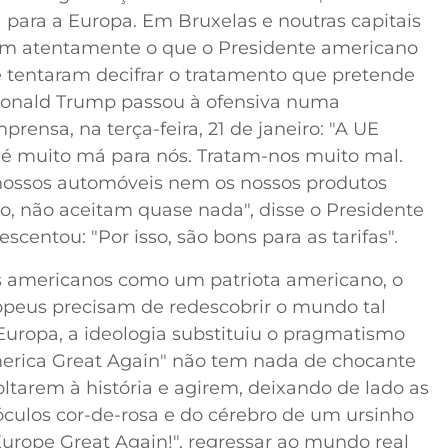
 para a Europa. Em Bruxelas e noutras capitais
ram atentamente o que o Presidente americano
 e tentaram decifrar o tratamento que pretende
. Donald Trump passou à ofensiva numa
prensa, na terça-feira, 21 de janeiro: "A UE
 é muito má para nós. Tratam-nos muito mal.
nossos automóveis nem os nossos produtos
to, não aceitam quase nada", disse o Presidente
scentou: "Por isso, são bons para as tarifas".
es americanos como um patriota americano, o
opeus precisam de redescobrir o mundo tal
Europa, a ideologia substituiu o pragmatismo
America Great Again" não tem nada de chocante
tarem à história e agirem, deixando de lado as
 óculos cor-de-rosa e do cérebro de um ursinho
urope Great Again!", regressar ao mundo real