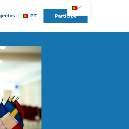
PT
jectos
PT
Participe
FR
EN
DE
ES
IT
PL
UK