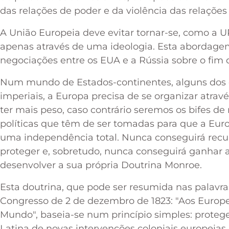
das relações de poder e da violência das relações 
A União Europeia deve evitar tornar-se, como a 
apenas através de uma ideologia. Esta abordagem
negociações entre os EUA e a Rússia sobre o fim d
Num mundo de Estados-continentes, alguns dos
imperiais, a Europa precisa de se organizar atra
ter mais peso, caso contrário seremos os bifes de
políticas que têm de ser tomadas para que a Euro
uma independência total. Nunca conseguirá recup
proteger e, sobretudo, nunca conseguirá ganhar 
desenvolver a sua própria Doutrina Monroe.
Esta doutrina, que pode ser resumida nas pala
Congresso de 2 de dezembro de 1823: "Aos Europ
Mundo", baseia-se num princípio simples: proteg
Latina de novas intervenções coloniais europeias.