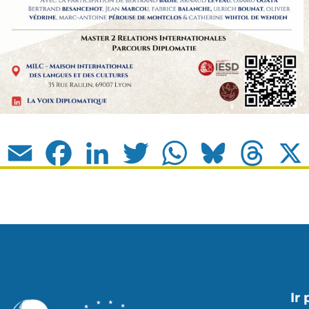
Email
Facebook
LinkedIn
Twitter
WhatsApp
Bluesky
Thread
Ir 