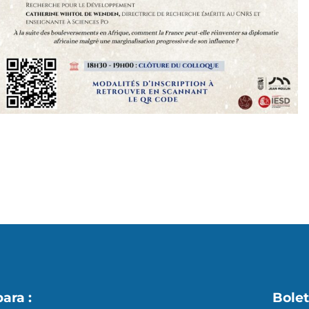
s
X
para :
Bolet