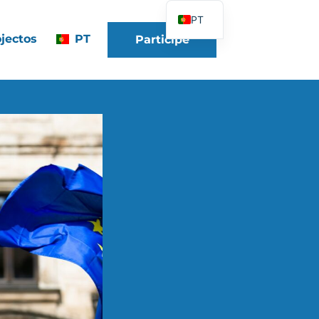
PT
jectos
PT
Participe
FR
EN
DE
ES
IT
PL
UK