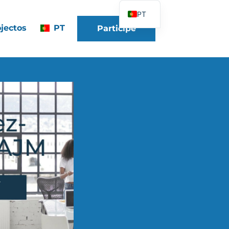
PT
jectos
PT
Participe
FR
EN
DE
ES
IT
PL
UK