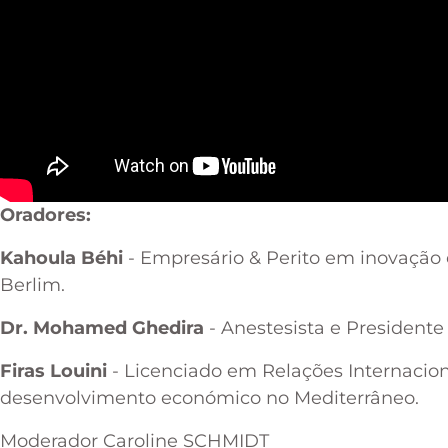
Oradores:
Kahoula Béhi
- Empresário & Perito em inovaçã
Berlim.
Dr. Mohamed Ghedira
- Anestesista e President
Firas Louini
- Licenciado em Relações Internacio
desenvolvimento económico no Mediterrâneo.
Moderador
Caroline SCHMIDT