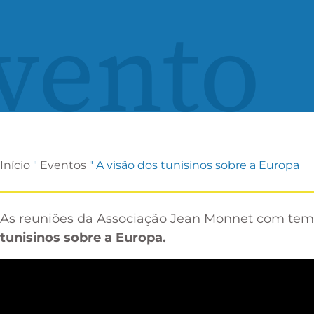
vento
Início
"
Eventos
"
A visão dos tunisinos sobre a Europa
As reuniões da Associação Jean Monnet com tem
tunisinos sobre a Europa.