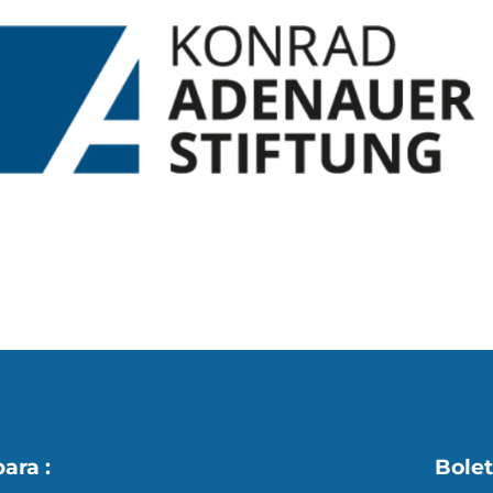
s
X
para :
Bolet