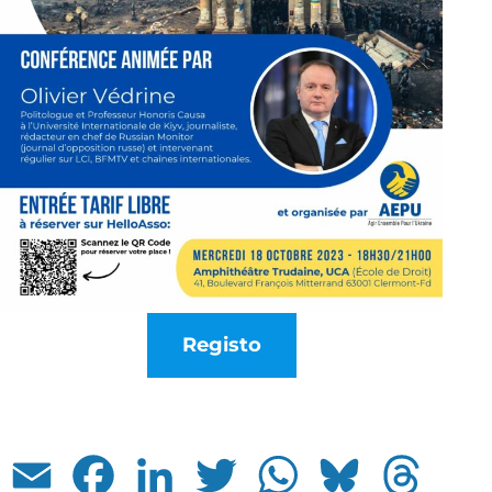
Registo
Email
Facebook
LinkedIn
Twitter
WhatsApp
Bluesky
Threads