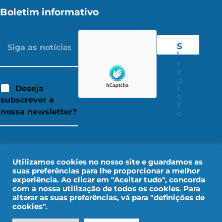
Boletim informativo
S
'
r
e
g
i
Deseja
s
subscrever a
t
nossa newsletter?
o
Utilizamos cookies no nosso site e guardamos as
suas preferências para lhe proporcionar a melhor
experiência. Ao clicar em "Aceitar tudo", concorda
com a nossa utilização de todos os cookies. Para
alterar as suas preferências, vá para "definições de
cookies".
Aviso legal