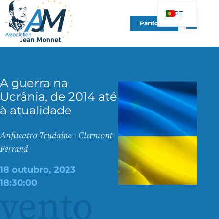
PT
Participe
FR
EN
DE
ES
A guerra na
Ucrânia, de 2014 até
IT
à atualidade
PL
UK
Anfiteatro Trudaine - Clermont-
Ferrand
18 outubro, 2023
18:30:00
vento