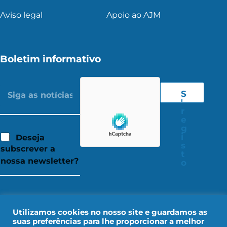
Aviso legal
Apoio ao AJM
Boletim informativo
S
'
r
e
g
i
Deseja
s
subscrever a
t
nossa newsletter?
o
Utilizamos cookies no nosso site e guardamos as
suas preferências para lhe proporcionar a melhor