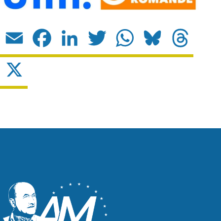
Email
Facebook
LinkedIn
Twitter
WhatsApp
Bluesky
Threads
X