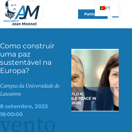
PT
Participe
FR
EN
DE
Como construir
ES
uma paz
IT
sustentável na
PL
Europa?
UK
Campus da Universidade de
Lausanne
8 setembro, 2025
vento
18:00:00