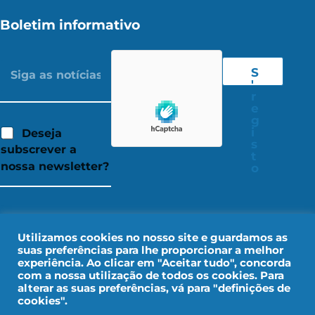
Boletim informativo
S
'
r
e
g
i
Deseja
s
subscrever a
t
nossa newsletter?
o
Utilizamos cookies no nosso site e guardamos as
suas preferências para lhe proporcionar a melhor
experiência. Ao clicar em "Aceitar tudo", concorda
com a nossa utilização de todos os cookies. Para
alterar as suas preferências, vá para "definições de
cookies".
Aviso legal