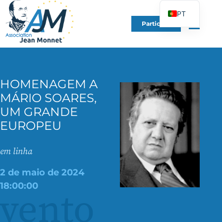
PT
Participe
FR
EN
DE
ES
HOMENAGEM A
MÁRIO SOARES,
IT
UM GRANDE
PL
EUROPEU
UK
em linha
2 de maio de 2024
18:00:00
vento