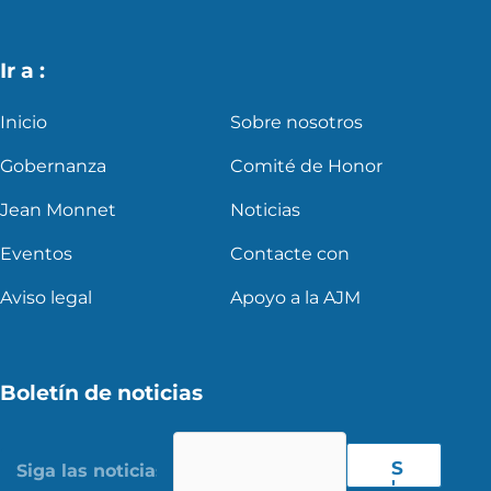
Ir a :
Inicio
Sobre nosotros
Gobernanza
Comité de Honor
Jean Monnet
Noticias
Eventos
Contacte con
Aviso legal
Apoyo a la AJM
Boletín de noticias
S
'