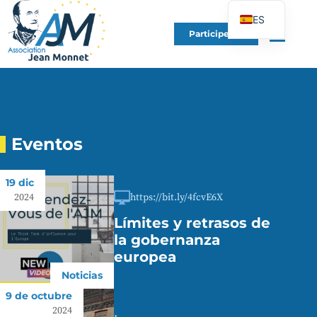
ES
Participe en
FR
EN
DE
IT
PT
Eventos
PL
19 dic
UK
https://bit.ly/4fcvE6X
2024
Límites y retrasos de
la gobernanza
europea
Noticias
9 de octubre
2024