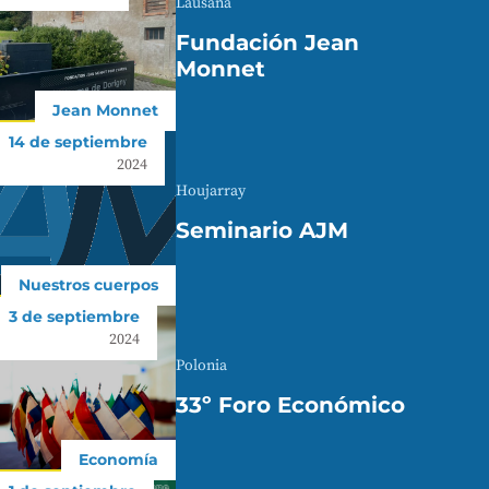
Lausana
Fundación Jean
Monnet
Jean Monnet
14 de septiembre
2024
Houjarray
Seminario AJM
Nuestros cuerpos
3 de septiembre
2024
Polonia
33º Foro Económico
Economía