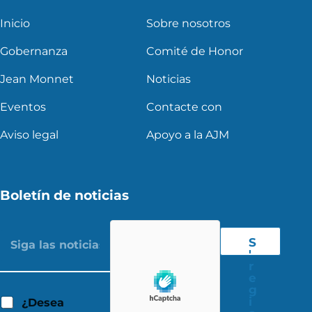
Inicio
Sobre nosotros
Gobernanza
Comité de Honor
Jean Monnet
Noticias
Eventos
Contacte con
Aviso legal
Apoyo a la AJM
Boletín de noticias
S
'
r
e
g
i
¿Desea