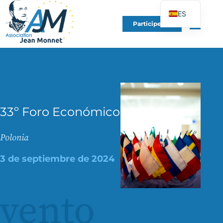
ES
Participe en
FR
EN
DE
IT
PT
33º Foro Económico
PL
UK
Polonia
3 de septiembre de 2024
vento