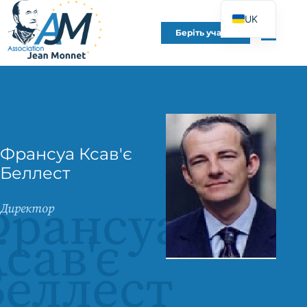
UK
Беріть участь
FR
EN
DE
ES
IT
Франсуа Ксав'є
PT
Беллест
PL
Франсуа
Директор
сав'є
Беллест