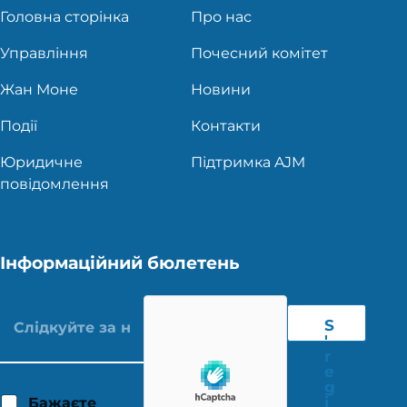
Головна сторінка
Про нас
Управління
Почесний комітет
Жан Моне
Новини
Події
Контакти
Юридичне
Підтримка AJM
повідомлення
Інформаційний бюлетень
S
'
r
e
g
i
Бажаєте