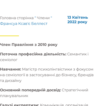
13 Квітень
Головна сторінка
"
Члени
"
2022 року
Франсуа Ксав'є Беллест
Член Правління з 2010 року
Поточна професійна діяльність:
Семантик і
семіолог
Навчання:
Магістр психолінгвістики з фокусом
на семіології в застосуванні до бізнесу, брендів
та дизайну
Основний попередній досвід:
Стратегічний
планувальник
Галузі експертизи:
Комунікація, організація,