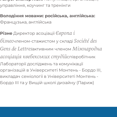
управління, коучинг та тренінги
Володіння мовами: російська, англійська:
Французька, англійська
Європа і
Різне
Директор асоціації
бізнес
Société des
членом-стажистом у складі
Gens de Lettres
Міжнародна
активним членом
асоціація квебекських студій
співробітник
Лабораторії досліджень та комунікації
організацій в Університеті Монтень - Бордо III,
викладач семіології в Університеті Монтень -
Бордо III та у Вищій школі дизайну (Париж)