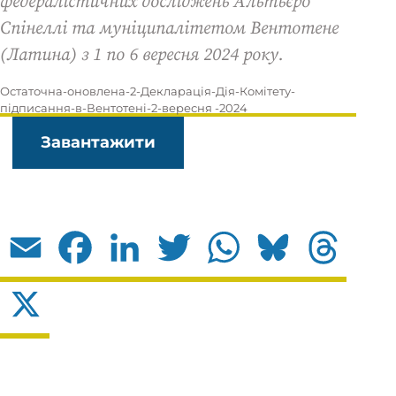
федералістичних досліджень Альтьєро
Спінеллі та муніципалітетом Вентотене
(Латина) з 1 по 6 вересня 2024 року.
Остаточна-оновлена-2-Декларація-Дія-Комітету-
підписання-в-Вентотені-2-вересня -2024
Завантажити
Email
Facebook
LinkedIn
Twitter
WhatsApp
Bluesky
Threads
X