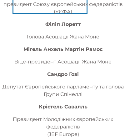
президент Союзу європейських федералістів
(УЄФА)
Філіп Лоретт
Голова Асоціації Жана Моне
Мігель Анхель Мартін Рамос
Віце-президент Асоціації Жана Моне
Сандро Гозі
Депутат Європейського парламенту та голова
Групи Спінеллі
Крістель Савалль
Президент Молодіжних європейських
федералістів
(JEF Europe)