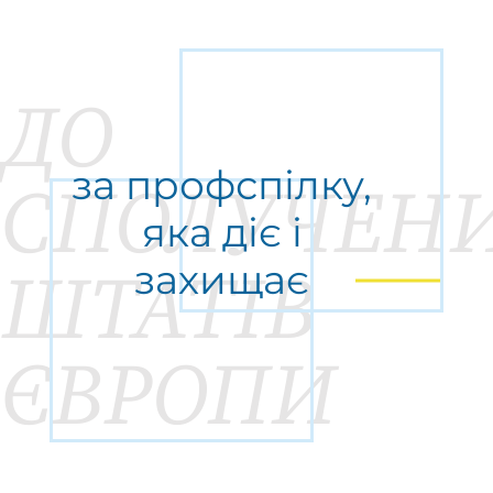
ДО
за профспілку,
СПОЛУЧЕН
яка діє і
захищає
ШТАТІВ
ЄВРОПИ