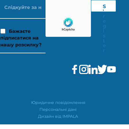
S
'
r
e
g
i
Бажаєте
s
підписатися на
t
нашу розсилку?
e
r
Юридичне повідомлення
Персональні дані
Дизайн від IMPALA