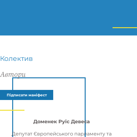
Колектив
Автори
Підписати маніфест
Доменек Руїс Девеса
Депутат Європейського парламенту та