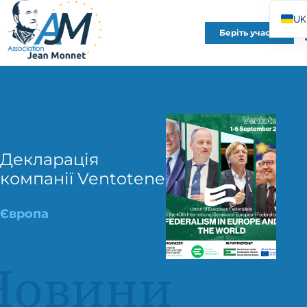
UK
Беріть участь
FR
EN
DE
ES
IT
PT
Декларація
компанії Ventotene
PL
Європа
Новини