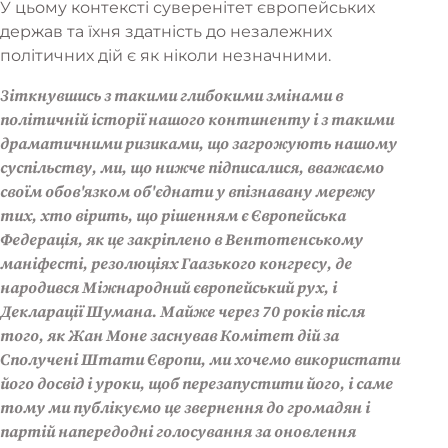
У цьому контексті суверенітет європейських
держав та їхня здатність до незалежних
політичних дій є як ніколи незначними.
Зіткнувшись з такими глибокими змінами в
політичній історії нашого континенту і з такими
драматичними ризиками, що загрожують нашому
суспільству, ми, що нижче підписалися, вважаємо
своїм обов'язком об'єднати у впізнавану мережу
тих, хто вірить, що рішенням є Європейська
Федерація, як це закріплено в Вентотенському
маніфесті, резолюціях Гаазького конгресу, де
народився Міжнародний європейський рух, і
Декларації Шумана. Майже через 70 років після
того, як Жан Моне заснував Комітет дій за
Сполучені Штати Європи, ми хочемо використати
його досвід і уроки, щоб перезапустити його, і саме
тому ми публікуємо це звернення до громадян і
партій напередодні голосування за оновлення