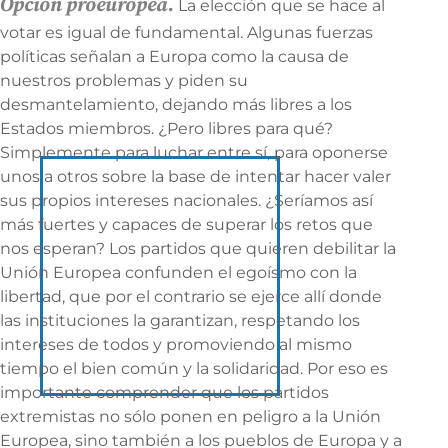
Opción proeuropea.
La elección que se hace al
votar es igual de fundamental. Algunas fuerzas
políticas señalan a Europa como la causa de
nuestros problemas y piden su
desmantelamiento, dejando más libres a los
Estados miembros. ¿Pero libres para qué?
Simplemente para luchar entre sí, para oponerse
unos a otros sobre la base de intentar hacer valer
sus propios intereses nacionales. ¿Seríamos así
más fuertes y capaces de superar los retos que
nos esperan? Los partidos que quieren debilitar la
Unión Europea confunden el egoísmo con la
libertad, que por el contrario se ejerce allí donde
las instituciones la garantizan, respetando los
intereses de todos y promoviendo al mismo
tiempo el bien común y la solidaridad. Por eso es
importante comprender que los partidos
extremistas no sólo ponen en peligro a la Unión
Europea, sino también a los pueblos de Europa y a