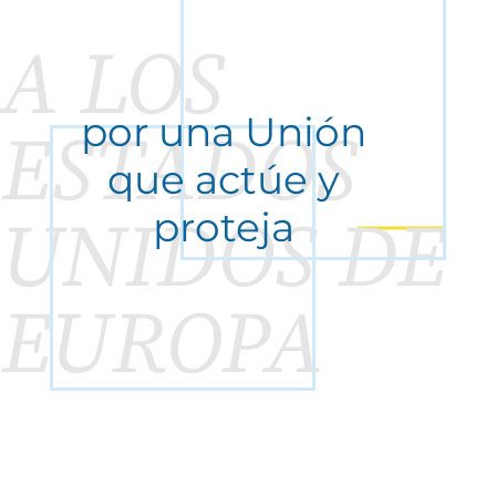
A LOS
por una Unión
ESTADOS
que actúe y
proteja
UNIDOS DE
EUROPA