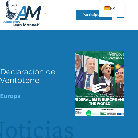
ES
Participe en
FR
EN
DE
IT
PT
PL
Declaración de
Ventotene
UK
Europa
oticias