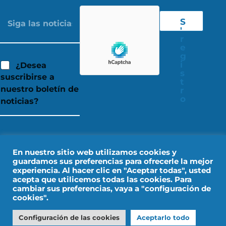
S
'
r
e
g
i
¿Desea
s
suscribirse a
t
nuestro boletín de
r
o
noticias?
En nuestro sitio web utilizamos cookies y
guardamos sus preferencias para ofrecerle la mejor
experiencia. Al hacer clic en "Aceptar todas", usted
acepta que utilicemos todas las cookies. Para
cambiar sus preferencias, vaya a "configuración de
cookies".
Aviso legal
Datos personales
Configuración de las cookies
Aceptarlo todo