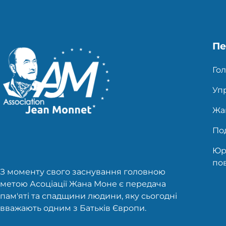
Пе
Гол
Уп
Жа
Под
Юр
по
З моменту свого заснування головною
метою Асоціації Жана Моне є передача
пам'яті та спадщини людини, яку сьогодні
вважають одним з Батьків Європи.