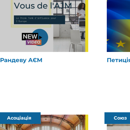
Рандеву АЄМ
Петиці
Асоціація
Союз