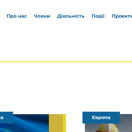
Про нас
Члени
Діяльність
Події
Проект
на
Європа