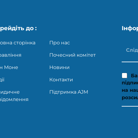
рейдіть до :
Інфо
овна сторінка
Про нас
равління
Почесний комітет
н Моне
Новини
Ба
ії
Контакти
підпи
на на
идичне
Підтримка AJM
розси
відомлення