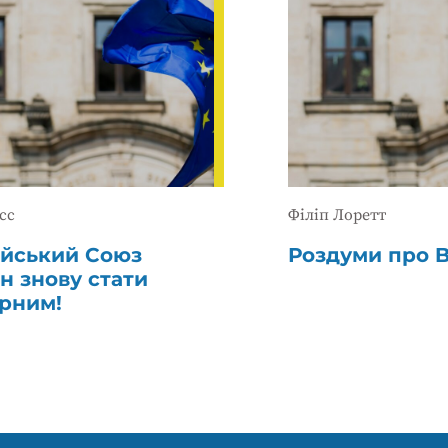
сс
Філіп Лоретт
йський Союз
Роздуми про B
н знову стати
рним!