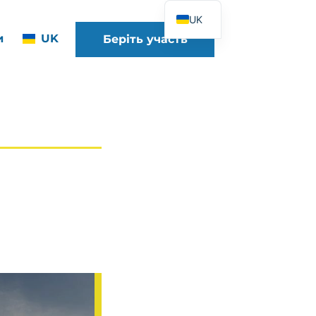
UK
и
UK
Беріть участь
FR
EN
DE
ES
IT
PT
PL