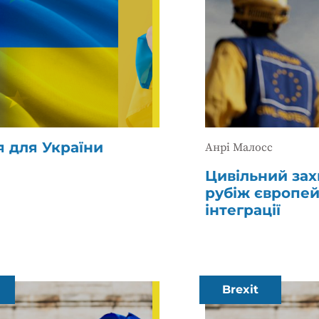
я для України
Анрі Малосс
Цивільний зах
рубіж європей
інтеграції
Brexit