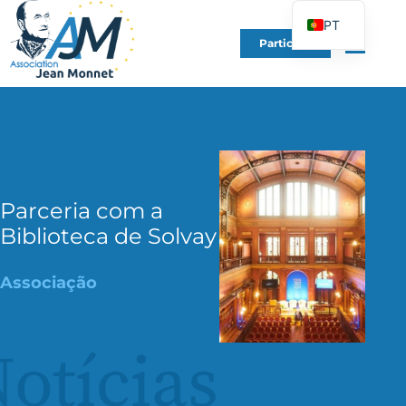
PT
Participe
FR
EN
DE
ES
IT
PL
Parceria com a
Biblioteca de Solvay
UK
Associação
otícias