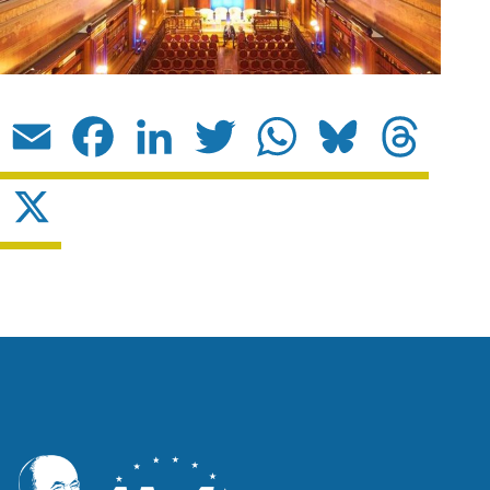
Email
Facebook
LinkedIn
Twitter
WhatsApp
Bluesky
Threads
X