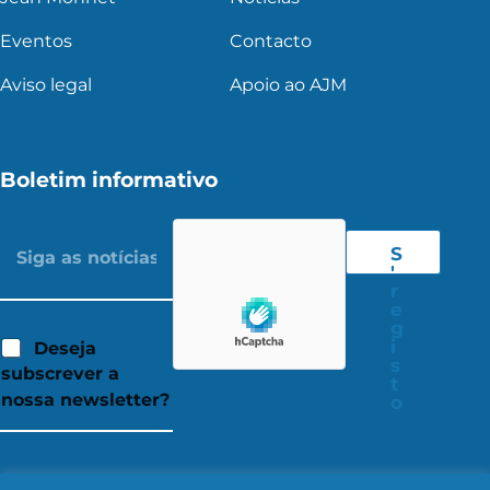
Eventos
Contacto
Aviso legal
Apoio ao AJM
Boletim informativo
S
'
r
e
g
i
Deseja
s
subscrever a
t
nossa newsletter?
o