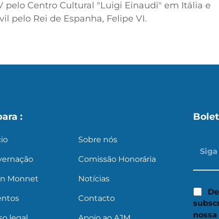
pelo Centro Cultural "Luigi Einaudi" em Itália e
l pelo Rei de Espanha, Felipe VI.
para :
Bolet
cio
Sobre nós
vernação
Comissão Honorária
an Monnet
Notícias
De
entos
Contacto
subsc
nossa
so legal
Apoio ao AJM