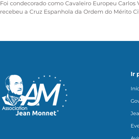
Foi condecorado como Cavaleiro Europeu Carlos V 
recebeu a Cruz Espanhola da Ordem do Mérito Civi
Ir 
Iní
Go
Je
Ev
Avi