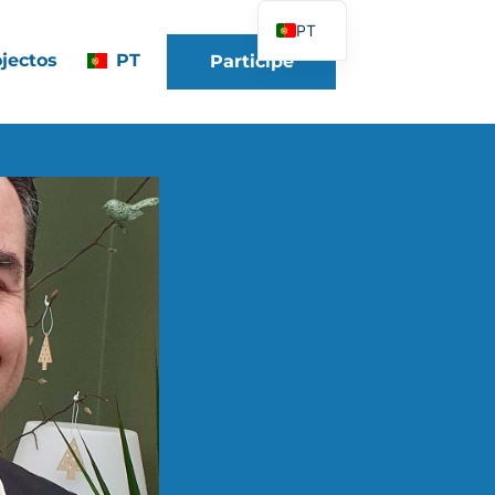
PT
jectos
PT
Participe
FR
EN
DE
ES
IT
PL
UK