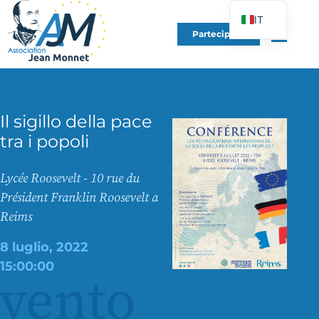
IT
Partecipare
FR
EN
DE
ES
Il sigillo della pace
tra i popoli
PT
PL
Lycée Roosevelt - 10 rue du
UK
Président Franklin Roosevelt a
Reims
8 luglio, 2022
15:00:00
vento