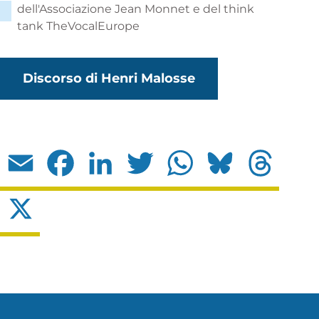
dell'Associazione Jean Monnet e del think
tank TheVocalEurope
Discorso di Henri Malosse
Email
Facebook
LinkedIn
Twitter
WhatsApp
Bluesky
Threads
X