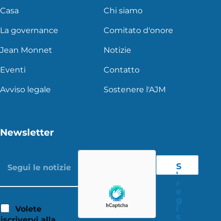
Casa
Chi siamo
La governance
Comitato d'onore
Jean Monnet
Notizie
Eventi
Contatto
Avviso legale
Sostenere l'AJM
Newsletter
S
'
r
e
g
i
Volete
s
iscrivervi alla